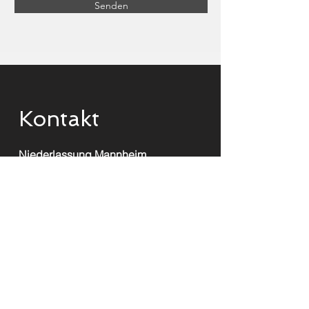
Senden
Kontakt
Niederlassung Mannheim
E-Mail:
info@le-baron.org
Friedrich-König-Straße 3-5
68167 Mannheim
Germany
Telefon:
(+49) (0) 5622 · 1810
Telefax: