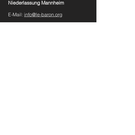
Niederlassung Mannheim
E-Mail:
info@le-baron.org
Friedrich-König-Straße 3-5
68167 Mannheim
Germany
Telefon:
(+49) (0) 5622 · 1810
Telefax:
(+49) (0) 5622 · 1820
Kontakt
Über uns
Impressum
Datenschutz
© 2024 LE BARON