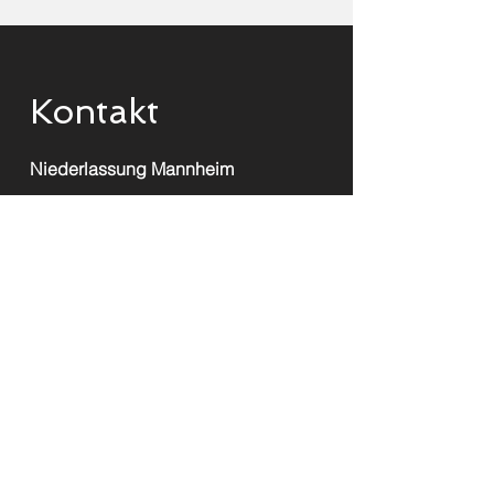
Kontakt
Niederlassung Mannheim
E-Mail:
info@le-baron.org
Friedrich-König-Straße 3-5
68167 Mannheim
Germany
Telefon:
(+49) (0) 5622 · 1810
Telefax:
(+49) (0) 5622 · 1820